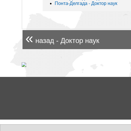
Понта-Делгада - Доктор наук
«
назад - Доктор наук