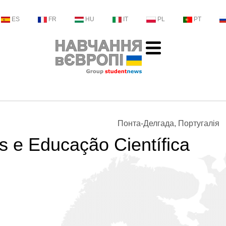
ES
FR
HU
IT
PL
PT
Понта-Делгада, Португалія
as e Educação Científica