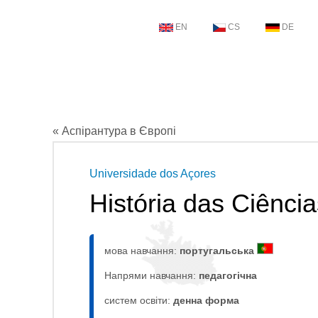
EN
CS
DE
« Аспірантура в Європі
Universidade dos Açores
História das Ciênci
мова навчання:
португальська
Напрями навчання:
педагогічна
систем освіти:
денна форма