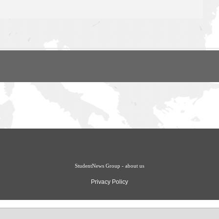
StudentNews Group - about us
Privacy Policy