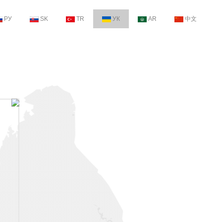
РУ
SK
TR
УК
AR
中文