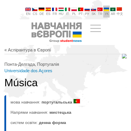
EN
CS
DE
ES
FR
HU
IT
PL
PT
РУ
SK
TR
УК
AR
中文
« Аспірантура в Європі
Понта-Делгада, Португалія
Universidade dos Açores
Música
мова навчання:
португальська
Напрями навчання:
мистецькa
систем освіти:
денна форма