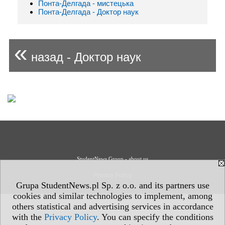
Понта-Делгада - мистецькa
Понта-Делгада - Доктор наук
«
назад - Доктор наук
StudentNews Group - about us
Privacy Policy
Grupa StudentNews.pl Sp. z o.o. and its partners use
cookies and similar technologies to implement, among
others statistical and advertising services in accordance
with the
Privacy Policy
. You can specify the conditions