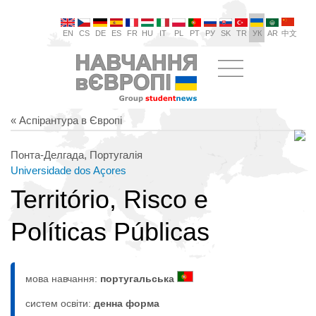
EN
CS
DE
ES
FR
HU
IT
PL
PT
РУ
SK
TR
УК
AR
中文
« Аспірантура в Європі
Понта-Делгада, Португалія
Universidade dos Açores
Território, Risco e
Políticas Públicas
мова навчання:
португальська
систем освіти:
денна форма