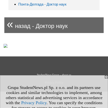
Понта-Делгада - Доктор наук
«
назад - Доктор наук
StudentNews Group - about us
Privacy Policy
Grupa StudentNews.pl Sp. z o.o. and its partners use
cookies and similar technologies to implement, among
others statistical and advertising services in accordance
with the
Privacy Policy
. You can specify the conditions
for storage or access to cookies in your browser.