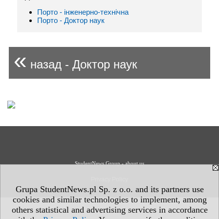
Порто - інженерно-технічна
Порто - Доктор наук
«
назад - Доктор наук
StudentNews Group - about us
Privacy Policy
Grupa StudentNews.pl Sp. z o.o. and its partners use
cookies and similar technologies to implement, among
others statistical and advertising services in accordance