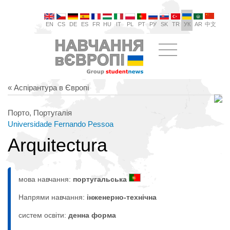
EN
CS
DE
ES
FR
HU
IT
PL
PT
РУ
SK
TR
УК
AR
中文
« Аспірантура в Європі
Порто, Португалія
Universidade Fernando Pessoa
Arquitectura
мова навчання:
португальська
Напрями навчання:
інженерно-технічна
систем освіти:
денна форма