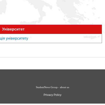
Університет
ція університету
StudentNews Group - about us
Privacy Policy