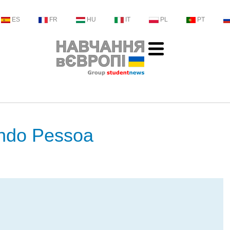
ES
FR
HU
IT
PL
PT
ando Pessoa