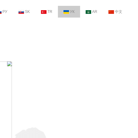
РУ
SK
TR
УК
AR
中文