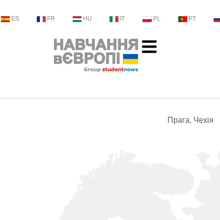
ES
FR
HU
IT
PL
PT
Прага, Чехія