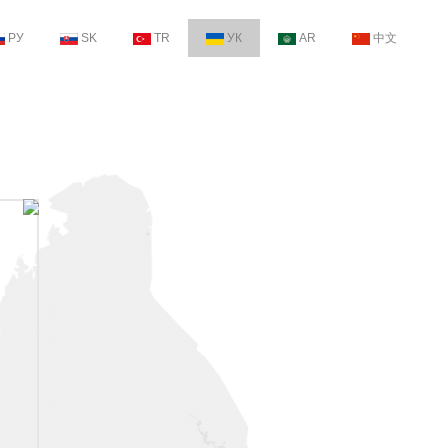
РУ
SK
TR
УК
AR
中文