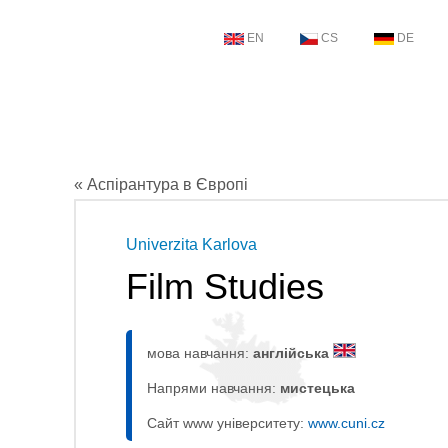
EN
CS
DE
« Аспірантура в Європі
Univerzita Karlova
Film Studies
мова навчання:
англійська
Напрями навчання:
мистецькa
Сайт www університету:
www.cuni.cz