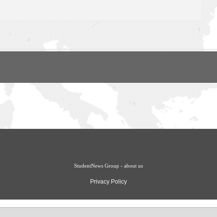
StudentNews Group - about us
Privacy Policy