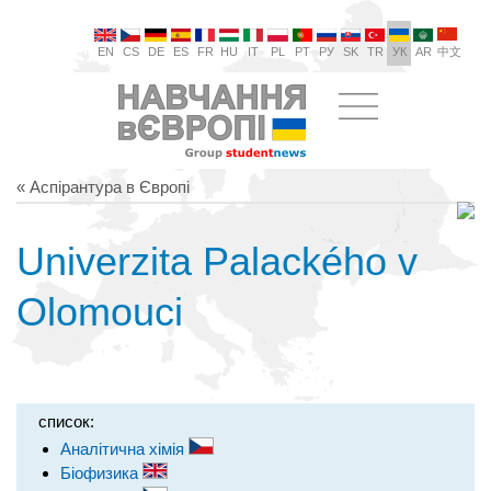
EN
CS
DE
ES
FR
HU
IT
PL
PT
РУ
SK
TR
УК
AR
中文
« Аспірантура в Європі
Univerzita Palackého v
Olomouci
список:
Аналітична хімія
Біофизика