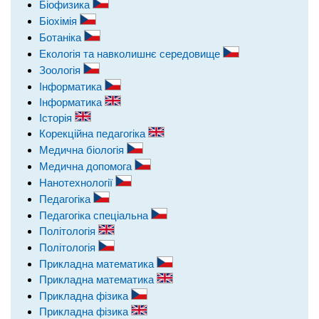
Біофизика
Біохімія
Ботаніка
Екологія та навколишнє середовище
Зоологія
Інформатика
Інформатика
Історія
Корекційна педагогіка
Медична біологія
Медична допомога
Нанотехнології
Педагогіка
Педагогіка спеціальна
Політологія
Політологія
Прикладна математика
Прикладна математика
Прикладна фізика
Прикладна фізика