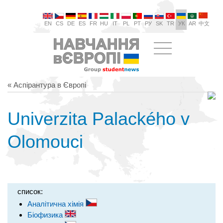
EN
CS
DE
ES
FR
HU
IT
PL
PT
РУ
SK
TR
УК
AR
中文
« Аспірантура в Європі
Univerzita Palackého v
Olomouci
список:
Аналітична хімія
Біофизика