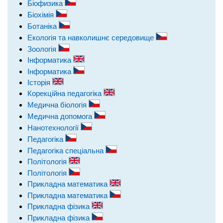
Біофизика
Біохімія
Ботаніка
Екологія та навколишнє середовище
Зоологія
Інформатика
Інформатика
Історія
Корекційна педагогіка
Медична біологія
Медична допомога
Нанотехнології
Педагогіка
Педагогіка спеціальна
Політологія
Політологія
Прикладна математика
Прикладна математика
Прикладна фізика
Прикладна фізика