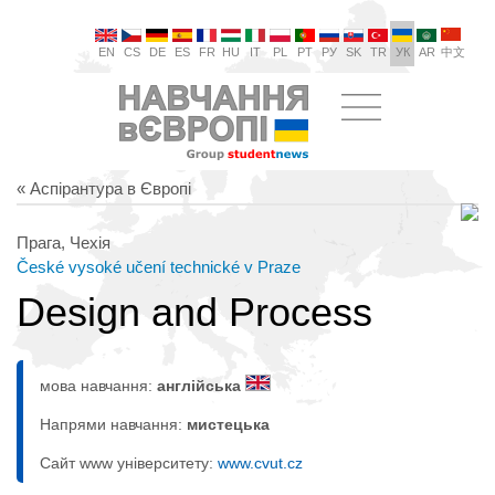
EN
CS
DE
ES
FR
HU
IT
PL
PT
РУ
SK
TR
УК
AR
中文
« Аспірантура в Європі
Прага, Чехія
České vysoké učení technické v Praze
Design and Process
мова навчання:
англійська
Напрями навчання:
мистецькa
Сайт www університету:
www.cvut.cz