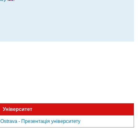
Університет
a Ostrava - Презентація університету