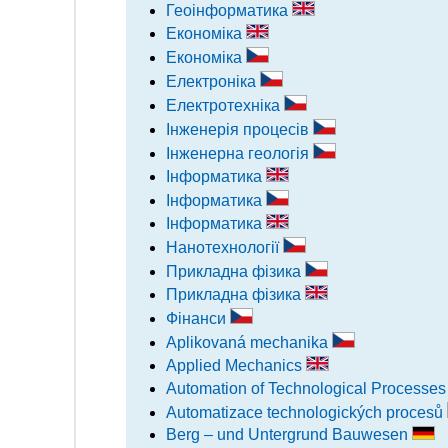
Геоінформатика
Економіка
Економіка
Електроніка
Електротехніка
Інженерія процесів
Інженерна геологія
Інформатика
Інформатика
Інформатика
Нанотехнології
Прикладна фізика
Прикладна фізика
Фінанси
Aplikovaná mechanika
Applied Mechanics
Automation of Technological Processe
Automatizace technologických procesů
Berg – und Untergrund Bauwesen