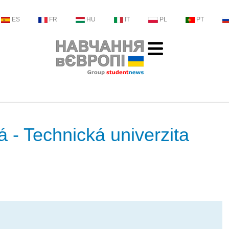
ES
FR
HU
IT
PL
PT
 - Technická univerzita