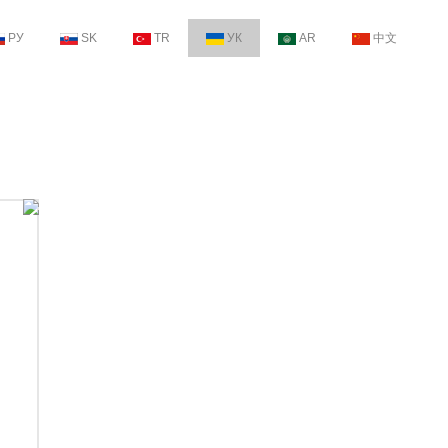
РУ
SK
TR
УК
AR
中文