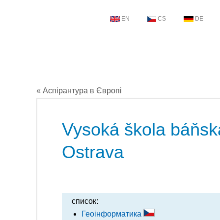
EN
CS
DE
« Аспірантура в Європі
Vysoká škola báňská
Ostrava
список:
Геоінформатика