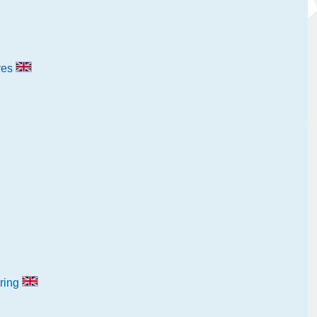
ves
ring