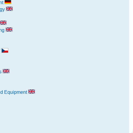
nt
ogy
ing
í
cs
and Equipment