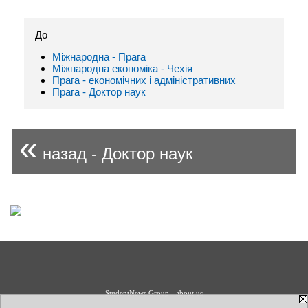
До
Міжнародна - Прага
Міжнародна економіка - Чехія
Прага - економічних і адміністративних
Прага - Доктор наук
«
назад - Доктор наук
StudentNews Group - about us