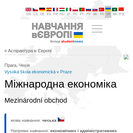
EN
CS
DE
ES
FR
HU
IT
PL
PT
РУ
SK
TR
УК
AR
中文
« Аспірантура в Європі
Прага, Чехія
Vysoká škola ekonomická v Praze
Міжнародна економіка
Mezinárodní obchod
мова навчання:
чеська
Напрями навчання:
економічних і адміністративних