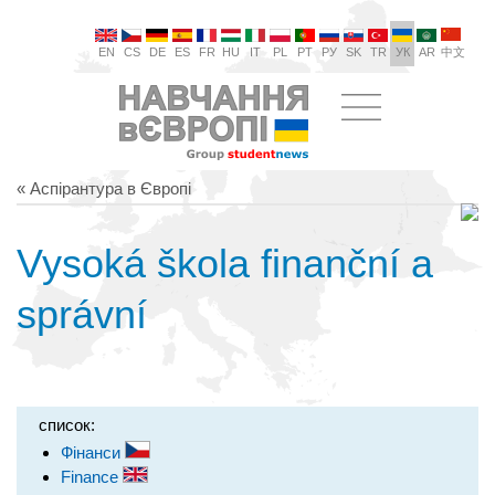
EN
CS
DE
ES
FR
HU
IT
PL
PT
РУ
SK
TR
УК
AR
中文
« Аспірантура в Європі
Vysoká škola finanční a
správní
список:
Фінанси
Finance