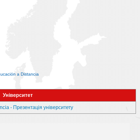
ucación a Distancia
Університет
ncia - Презентація університету