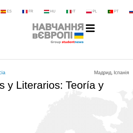
ES
FR
HU
IT
PL
PT
cia
Мадрид, Іспанія
 y Literarios: Teoría y