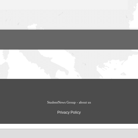
StudentNews Group - about us
Privacy Policy