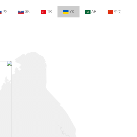
РУ
SK
TR
УК
AR
中文