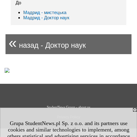
До
Мадрид - мистецькa
Мадрид - Доктор наук
«
назад - Доктор наук
StudentNews Group - about us
Privacy Policy
Grupa StudentNews.pl Sp. z o.o. and its partners use
cookies and similar technologies to implement, among
others statistical and advertising services in accordance