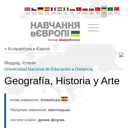
EN
CS
DE
ES
FR
HU
IT
PL
PT
РУ
SK
TR
УК
AR
中文
« Аспірантура в Європі
Мадрид, Іспанія
Universidad Nacional de Educación a Distancia
Geografía, Historia y Arte
мова навчання:
іспанська
Напрями навчання:
мистецькa
систем освіти:
денна форма