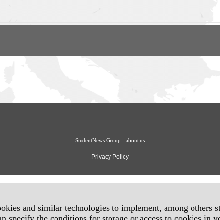
StudentNews Group - about us
Privacy Policy
okies and similar technologies to implement, among others sta
an specify the conditions for storage or access to cookies in 