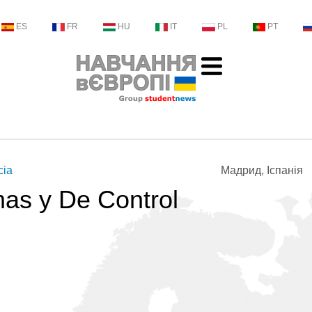
ES
FR
HU
IT
PL
PT
cia
Мадрид, Іспанія
mas y De Control