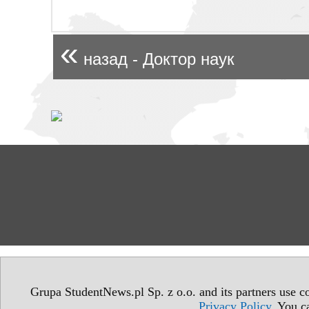
«
назад - Доктор наук
Grupa StudentNews.pl Sp. z o.o. and its partners use co
Privacy Policy
. You c