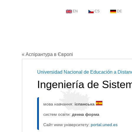
EN
CS
DE
« Аспірантура в Європі
Universidad Nacional de Educación a Distan
Ingeniería de Siste
мова навчання:
іспанська
систем освіти:
денна форма
Сайт www університету:
portal.uned.es