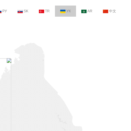
РУ
SK
TR
УК
AR
中文