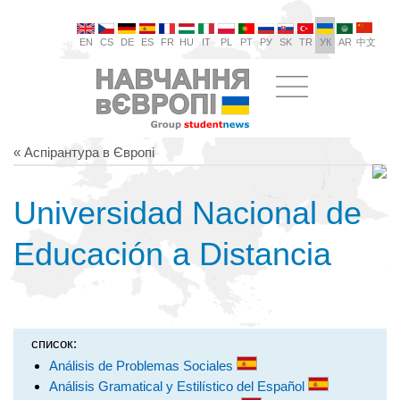
EN
CS
DE
ES
FR
HU
IT
PL
PT
РУ
SK
TR
УК
AR
中文
« Аспірантура в Європі
Universidad Nacional de
Educación a Distancia
список:
Análisis de Problemas Sociales
Análisis Gramatical y Estilístico del Español