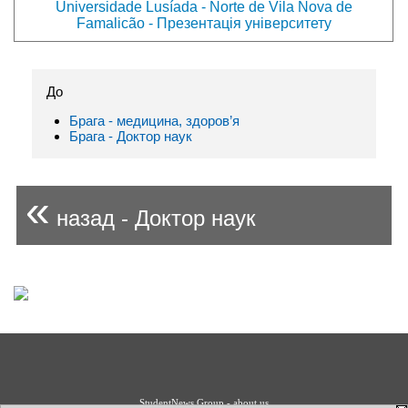
Universidade Lusíada - Norte de Vila Nova de
Famalicão - Презентація університету
До
Брага - медицина, здоров’я
Брага - Доктор наук
«
назад - Доктор наук
StudentNews Group - about us