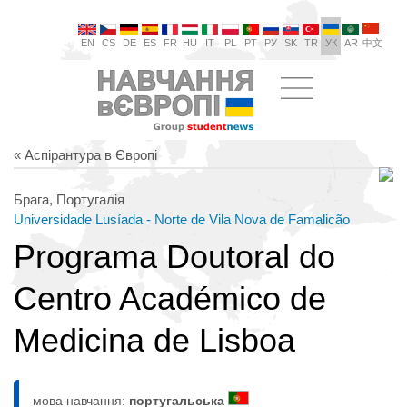
EN
CS
DE
ES
FR
HU
IT
PL
PT
РУ
SK
TR
УК
AR
中文
« Аспірантура в Європі
Брага, Португалія
Universidade Lusíada - Norte de Vila Nova de Famalicão
Programa Doutoral do
Centro Académico de
Medicina de Lisboa
мова навчання:
португальська