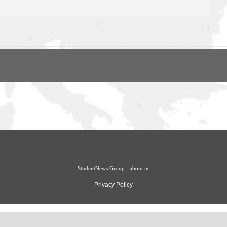
StudentNews Group - about us
Privacy Policy