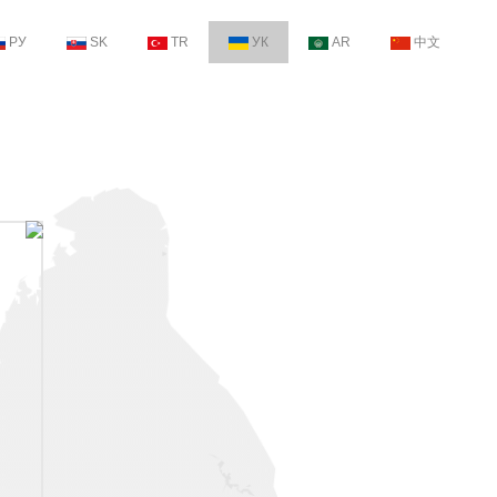
РУ
SK
TR
УК
AR
中文