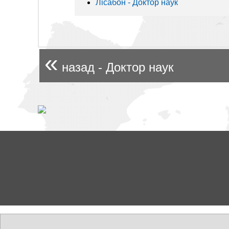
Лісабон - Доктор наук
«
назад - Доктор наук