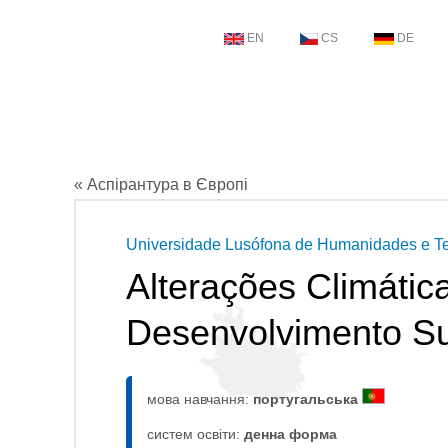
EN
CS
DE
« Аспірантура в Європі
Universidade Lusófona de Humanidades e T
Alterações Climática
Desenvolvimento Su
мова навчання:
португальська
систем освіти:
денна форма