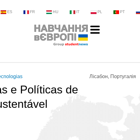
ES
FR
HU
IT
PL
PT
ecnologias
Лісабон, Португалія
s e Políticas de
stentável