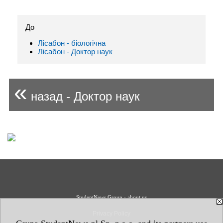
До
Лісабон - біологічна
Лісабон - Доктор наук
«
назад - Доктор наук
StudentNews Group - about us
Privacy Policy