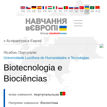
EN
CS
DE
ES
FR
HU
IT
PL
PT
РУ
SK
TR
УК
AR
中文
« Аспірантура в Європі
Лісабон, Португалія
Universidade Lusófona de Humanidades e Tecnologias
Biotecnologia e
Biociências
мова навчання:
португальська
Напрями навчання:
біологічна