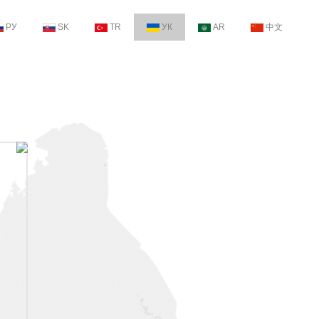
РУ
SK
TR
УК
AR
中文