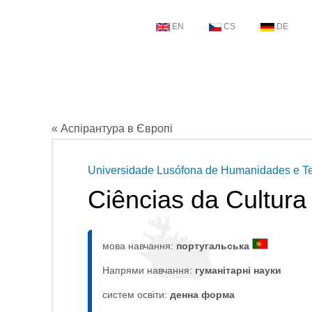
EN
CS
DE
« Аспірантура в Європі
Universidade Lusófona de Humanidades e T
Ciências da Cultura
мова навчання:
португальська
Напрями навчання:
гуманітарні науки
систем освіти:
денна форма