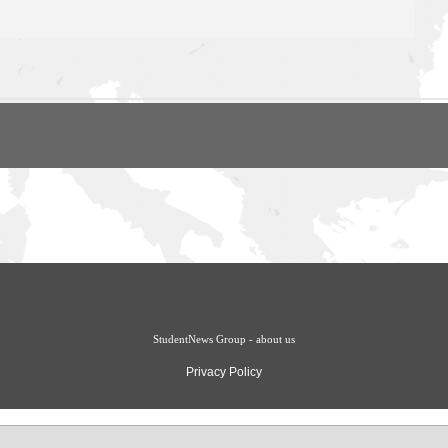
StudentNews Group - about us
Privacy Policy