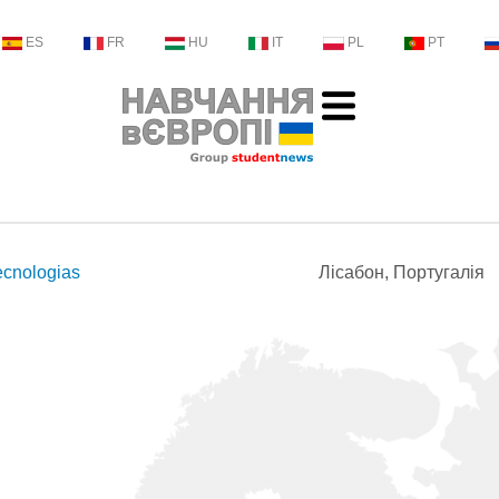
ES
FR
HU
IT
PL
PT
ecnologias
Лісабон, Португалія