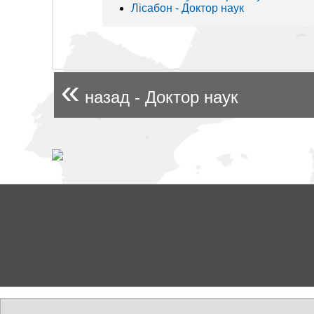
Лісабон - Доктор наук
«
назад - Доктор наук