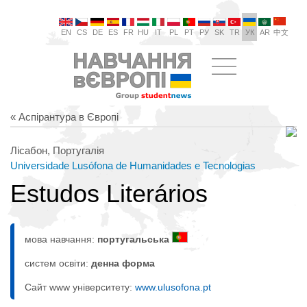
EN
CS
DE
ES
FR
HU
IT
PL
PT
РУ
SK
TR
УК
AR
中文
« Аспірантура в Європі
Лісабон, Португалія
Universidade Lusófona de Humanidades e Tecnologias
Estudos Literários
мова навчання:
португальська
систем освіти:
денна форма
Сайт www університету:
www.ulusofona.pt