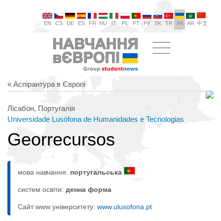
EN
CS
DE
ES
FR
HU
IT
PL
PT
РУ
SK
TR
УК
AR
中文
« Аспірантура в Європі
Лісабон, Португалія
Universidade Lusófona de Humanidades e Tecnologias
Georrecursos
мова навчання:
португальська
систем освіти:
денна форма
Сайт www університету:
www.ulusofona.pt