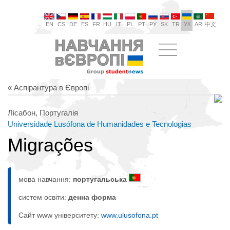
EN
CS
DE
ES
FR
HU
IT
PL
PT
РУ
SK
TR
УК
AR
中文
« Аспірантура в Європі
Лісабон, Португалія
Universidade Lusófona de Humanidades e Tecnologias
Migrações
мова навчання:
португальська
систем освіти:
денна форма
Сайт www університету:
www.ulusofona.pt