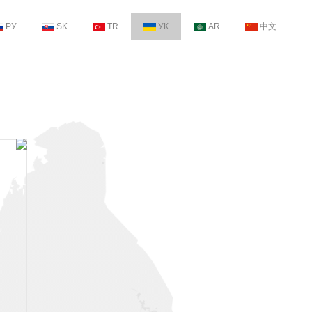
РУ
SK
TR
УК
AR
中文