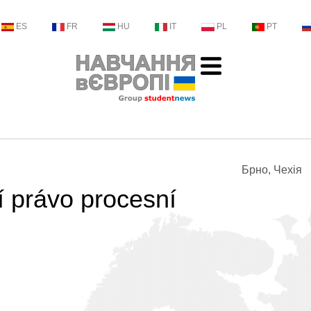
ES
FR
HU
IT
PL
PT
Брно, Чехія
ní právo procesní