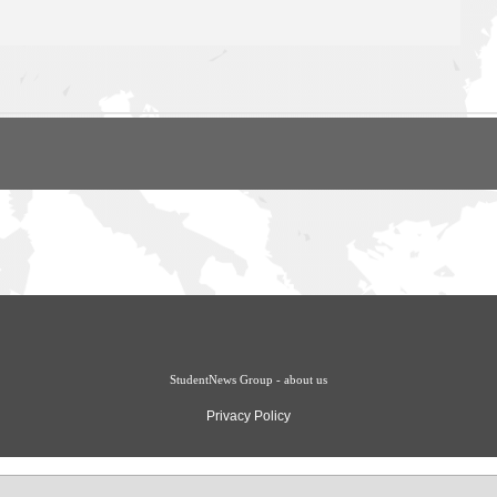
StudentNews Group - about us
Privacy Policy