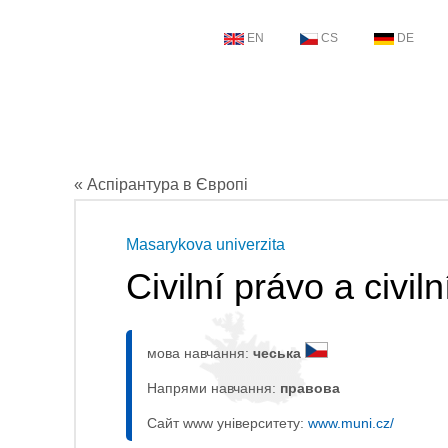
EN
CS
DE
« Аспірантура в Європі
Masarykova univerzita
Civilní právo a civil
мова навчання:
чеська
Напрями навчання:
правовa
Сайт www університету:
www.muni.cz/