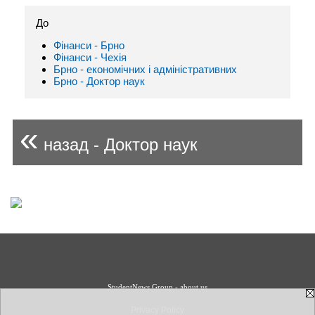
До
Фінанси - Брно
Фінанси - Чехія
Брно - економічних і адміністративних
Брно - Доктор наук
«
назад - Доктор наук
StudentNews Group - about us
Privacy Policy