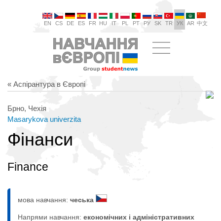
EN
CS
DE
ES
FR
HU
IT
PL
PT
РУ
SK
TR
УК
AR
中文
« Аспірантура в Європі
Брно, Чехія
Masarykova univerzita
Фінанси
Finance
мова навчання:
чеська
Напрями навчання:
економічних і адміністративних