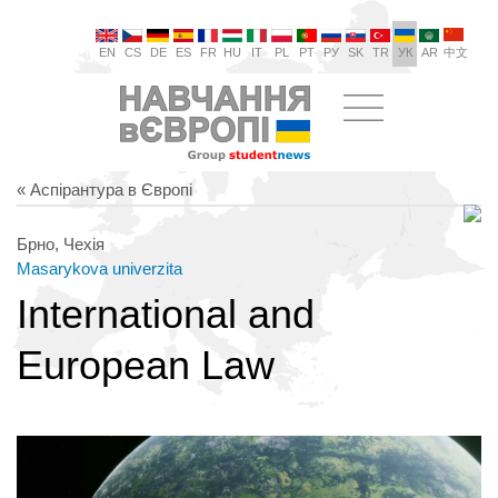
EN
CS
DE
ES
FR
HU
IT
PL
PT
РУ
SK
TR
УК
AR
中文
« Аспірантура в Європі
Брно, Чехія
Masarykova univerzita
International and
European Law