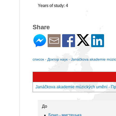
Years of study: 4
Share
список - Доктор наук - Janáčkova akademie múzi
Janáčkova akademie múzických umění - Пр
До
Брно - мистецькa