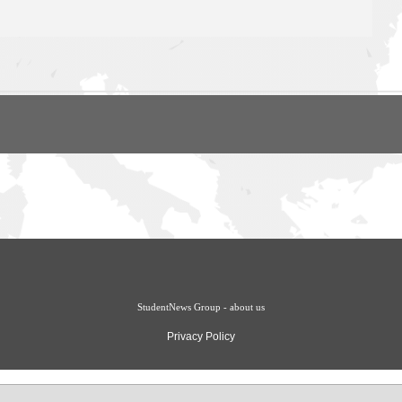
StudentNews Group - about us
Privacy Policy