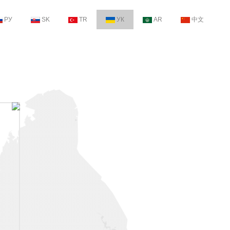
РУ
SK
TR
УК
AR
中文