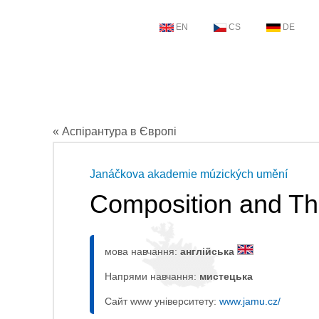
EN
CS
DE
« Аспірантура в Європі
Janáčkova akademie múzických umění
Composition and Th
мова навчання:
англійська
Напрями навчання:
мистецькa
Сайт www університету:
www.jamu.cz/