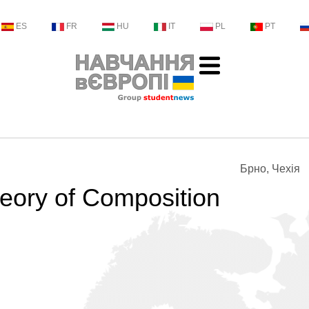
ES
FR
HU
IT
PL
PT
Брно, Чехія
eory of Composition