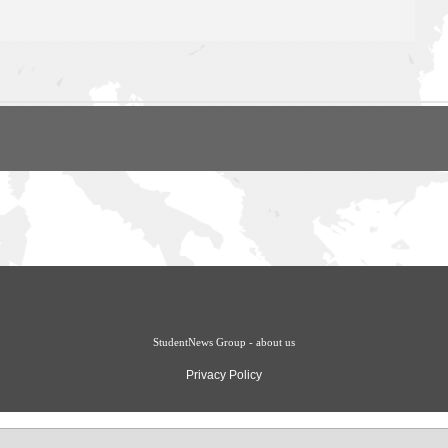
StudentNews Group - about us
Privacy Policy