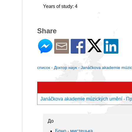
Years of study: 4
Share
список - Доктор наук - Janáčkova akademie múzi
Janáčkova akademie múzických umění - Пр
До
Брно - мистецькa