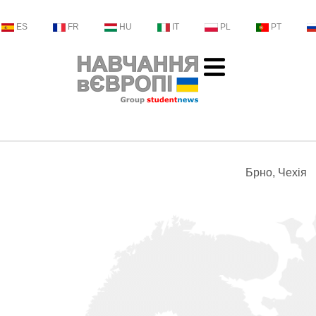
ES
FR
HU
IT
PL
PT
Брно, Чехія