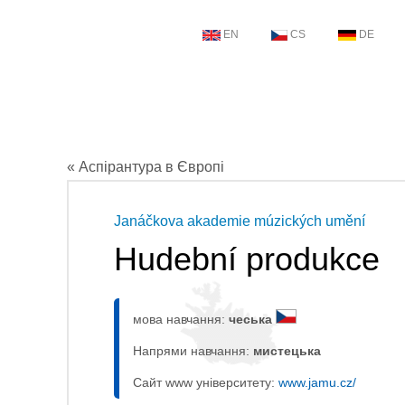
EN
CS
DE
« Аспірантура в Європі
Janáčkova akademie múzických umění
Hudební produkce
мова навчання:
чеська
Напрями навчання:
мистецькa
Сайт www університету:
www.jamu.cz/