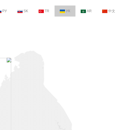
РУ
SK
TR
УК
AR
中文