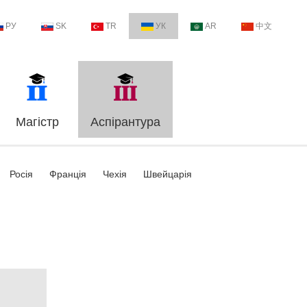
РУ
SK
TR
УК
AR
中文
Магістр
Аспірантура
Росія
Франція
Чехія
Швейцарія