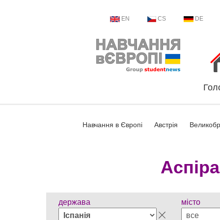
EN
CS
DE
Гол
Навчання в Європі
Австрія
Великобр
Аспіра
держава
місто