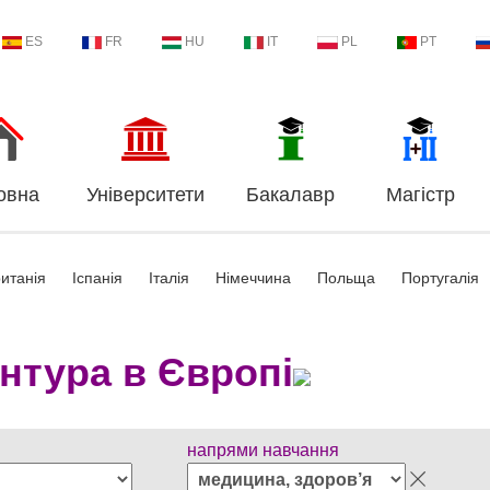
ES
FR
HU
IT
PL
PT
овна
Університети
Бакалавр
Магістр
итанія
Іспанія
Італія
Німеччина
Польща
Португалія
нтура в Європі
напрями навчання