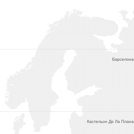
Барселона,
Кастельон Де Ла Плана,