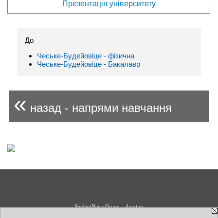
Презентація університету
До
Чеське-Будейовіце - фізична
Чеське-Будейовіце - Бакалавр
«
назад - напрями навчання
StudentNews Group - about us