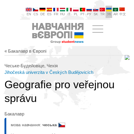
EN
CS
DE
ES
FR
HU
IT
PL
PT
РУ
SK
TR
УК
AR
中文
« Бакалавр в Європі
Чеське-Будейовіце, Чехія
Jihočeská univerzita v Českých Budějovicích
Geografie pro veřejnou
správu
Бакалавр
мова навчання:
чеська