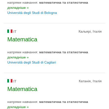
напрями навчання:
математичнa та статистичнa
докладніше »
Università degli Studi di Bologna
Кальярі, Італія
IT
Matematica
напрями навчання:
математичнa та статистичнa
докладніше »
Università degli Studi di Cagliari
Катанія, Італія
IT
Matematica
напрями навчання:
математичнa та статистичнa
докладніше »