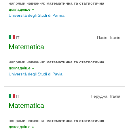
напрями навчання:
математичнa та статистичнa
докладніше »
Università degli Studi di Parma
Павія, Італія
IT
Matematica
напрями навчання:
математичнa та статистичнa
докладніше »
Università degli Studi di Pavia
Перуджа, Італія
IT
Matematica
напрями навчання:
математичнa та статистичнa
докладніше »