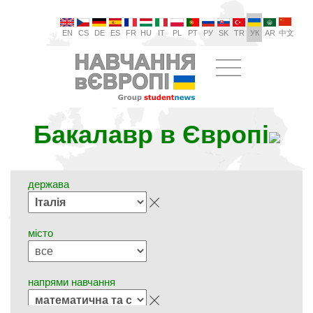
EN
CS
DE
ES
FR
HU
IT
PL
PT
РУ
SK
TR
УК
AR
中文
Бакалавр в Європі
держава
місто
напрями навчання