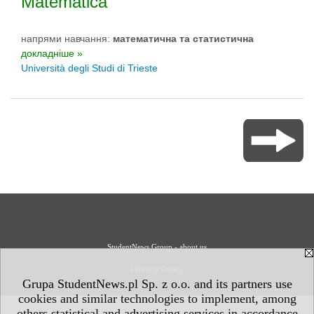
Matematica
напрями навчання:
математичнa та статистичнa
докладніше »
Università degli Studi di Trieste
StudentNews Group - about us
Privacy Policy
Grupa StudentNews.pl Sp. z o.o. and its partners use
cookies and similar technologies to implement, among
others statistical and advertising services in accordance