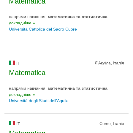
Matematica
напрями навчання:
математичнa та статистичнa
докладніше »
Università Cattolica del Sacro Cuore
Л'Акуїла, Італія
IT
Matematica
напрями навчання:
математичнa та статистичнa
докладніше »
Università degli Studi dell'Aquila
Como, Італія
IT