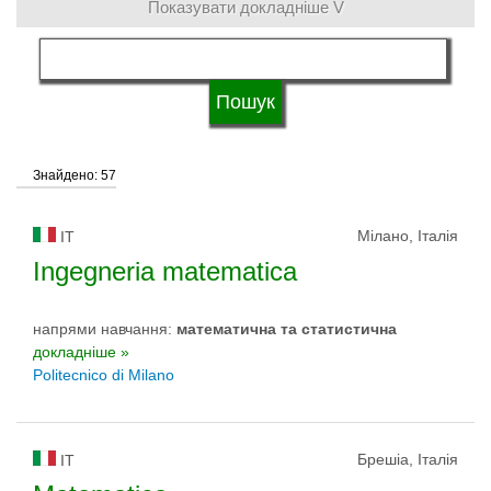
Показувати докладніше V
мова навчання
Тип університету
Знайдено: 57
Статус університету
Мілано, Італія
IT
Ingegneria matematica
напрями навчання:
математичнa та статистичнa
докладніше »
Politecnico di Milano
Брешіа, Італія
IT