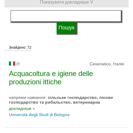
Показувати докладніше V
мова навчання
Тип університету
Знайдено: 72
Статус університету
Cesenatico, Італія
IT
Acquacoltura e igiene delle
produzioni ittiche
напрями навчання:
сільське господарство, лісове
господарство та рибальство, ветеринарна
докладніше »
Università degli Studi di Bologna