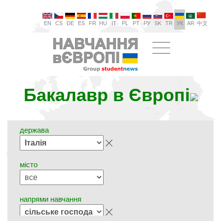
EN
CS
DE
ES
FR
HU
IT
PL
PT
РУ
SK
TR
УК
AR
中文
Бакалавр в Європі
держава
місто
напрями навчання