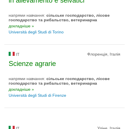
in allevamento e selvatici
напрями навчання:
сільське господарство, лісове
господарство та рибальство, ветеринарна
докладніше »
Università degli Studi di Torino
Флоренція, Італія
IT
Scienze agrarie
напрями навчання:
сільське господарство, лісове
господарство та рибальство, ветеринарна
докладніше »
Università degli Studi di Firenze
Удіне, Італія
IT