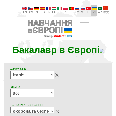
EN
CS
DE
ES
FR
HU
IT
PL
PT
РУ
SK
TR
УК
AR
中文
Бакалавр в Європі
держава
місто
напрями навчання