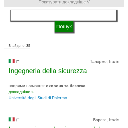
Показувати докладніше V
мова навчання
Тип університету
Знайдено: 35
Статус університету
Палермо, Італія
IT
Ingegneria della sicurezza
напрями навчання:
охорона та безпека
докладніше »
Università degli Studi di Palermo
Варезе, Італія
IT