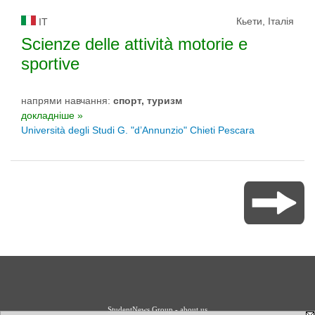
Кьети, Італія
IT
Scienze delle attività motorie e
sportive
напрями навчання:
спорт, туризм
докладніше »
Università degli Studi G. "d’Annunzio" Chieti Pescara
StudentNews Group - about us