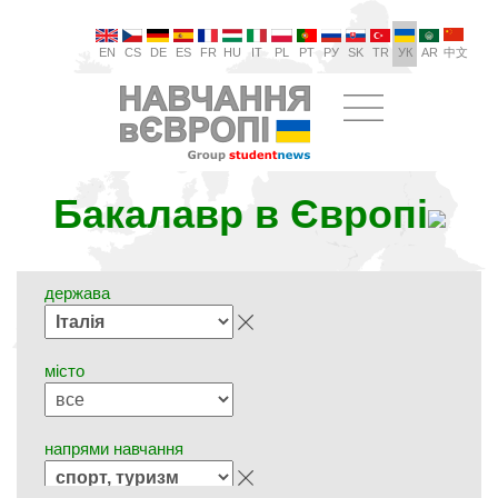
EN
CS
DE
ES
FR
HU
IT
PL
PT
РУ
SK
TR
УК
AR
中文
Бакалавр в Європі
держава
місто
напрями навчання