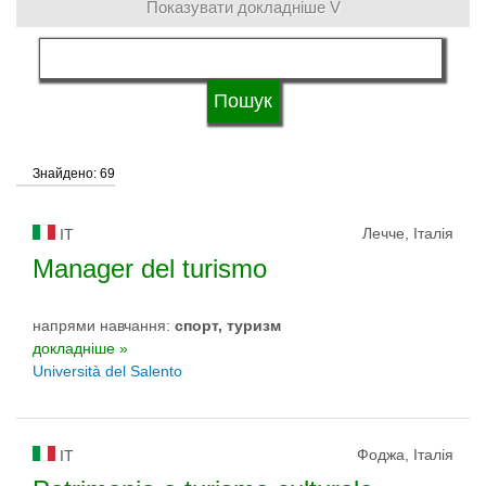
Показувати докладніше V
мова навчання
Тип університету
Знайдено: 69
Статус університету
Лечче, Італія
IT
Manager del turismo
напрями навчання:
спорт, туризм
докладніше »
Università del Salento
Фоджа, Італія
IT