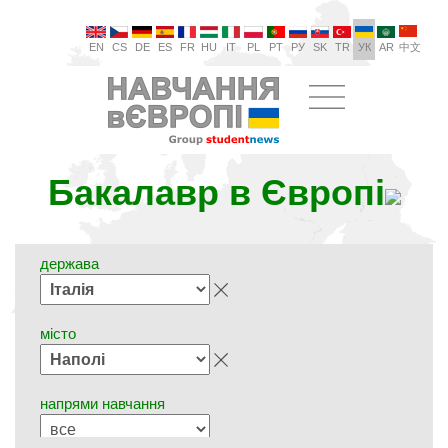
EN
CS
DE
ES
FR
HU
IT
PL
PT
РУ
SK
TR
УК
AR
中文
Бакалавр в Європі
держава
місто
напрями навчання