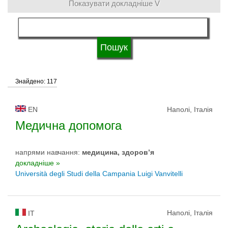
Показувати докладніше V
мова навчання
Тип університету
Знайдено: 117
Статус університету
EN
Наполі, Італія
Медична допомога
напрями навчання:
медицина, здоров’я
докладніше »
Università degli Studi della Campania Luigi Vanvitelli
Наполі, Італія
IT