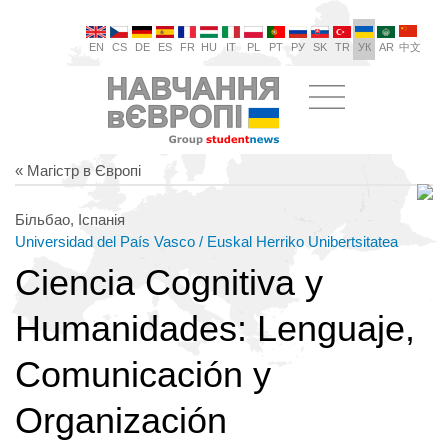
EN
CS
DE
ES
FR
HU
IT
PL
PT
РУ
SK
TR
УК
AR
中文
« Магістр в Європі
Більбао, Іспанія
Universidad del País Vasco / Euskal Herriko Unibertsitatea
Ciencia Cognitiva y
Humanidades: Lenguaje,
Comunicación y
Organización