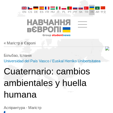
EN
CS
DE
ES
FR
HU
IT
PL
PT
РУ
SK
TR
УК
AR
中文
« Магістр в Європі
Більбао, Іспанія
Universidad del País Vasco / Euskal Herriko Unibertsitatea
Cuaternario: cambios
ambientales y huella
humana
Аспірантура - Магістр