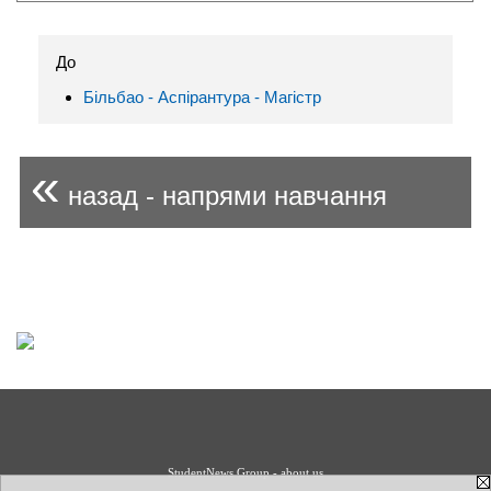
До
Більбао - Аспірантура - Магістр
«
назад - напрями навчання
StudentNews Group - about us