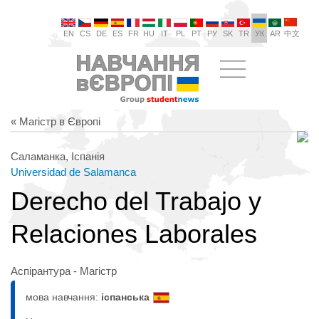
EN
CS
DE
ES
FR
HU
IT
PL
PT
РУ
SK
TR
УК
AR
中文
« Магістр в Європі
Саламанка, Іспанія
Universidad de Salamanca
Derecho del Trabajo y
Relaciones Laborales
Аспірантура - Магістр
мова навчання:
іспанська