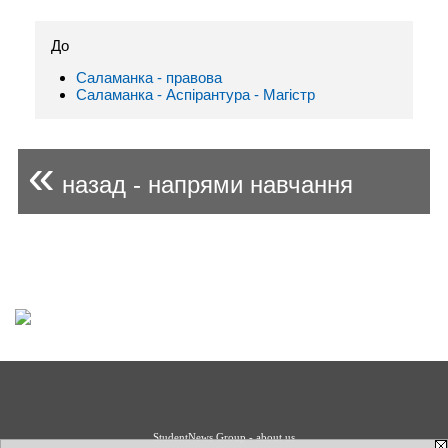
До
Саламанка - правовa
Саламанка - Аспірантура - Магістр
«
назад - напрями навчання
StudentNews Group - about us