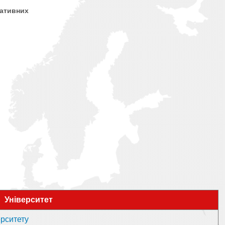
ративних
Університет
ерситету