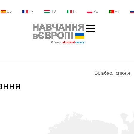
ES
FR
HU
IT
PL
PT
Більбао, Іспанія
ання