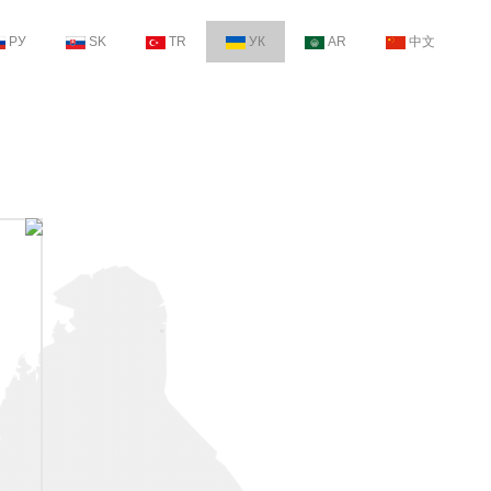
РУ
SK
TR
УК
AR
中文