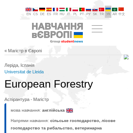
EN
CS
DE
ES
FR
HU
IT
PL
PT
РУ
SK
TR
УК
AR
中文
« Магістр в Європі
Леріда, Іспанія
Universitat de Lleida
European Forestry
Аспірантура - Магістр
мова навчання:
англійська
Напрями навчання:
сільське господарство, лісове
господарство та рибальство, ветеринарна