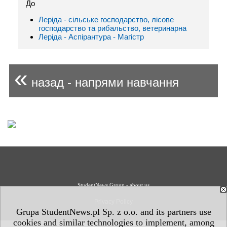
До
Леріда - сільське господарство, лісове
господарство та рибальство, ветеринарна
Леріда - Аспірантура - Магістр
«
назад - напрями навчання
StudentNews Group - about us
Privacy Policy
Grupa StudentNews.pl Sp. z o.o. and its partners use
cookies and similar technologies to implement, among