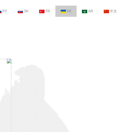
РУ
SK
TR
УК
AR
中文