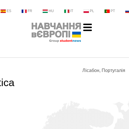
ES
FR
HU
IT
PL
PT
Лісабон, Португалія
ica