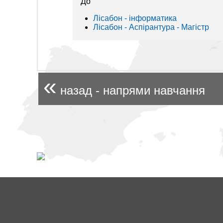
До
Лісабон - інформaтика
Лісабон - Аспірантура - Магістр
«
назад - напрями навчання