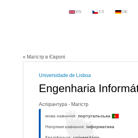
EN
CS
DE
« Магістр в Європі
Universidade de Lisboa
Engenharia Informát
Аспірантура - Магістр
мова навчання:
португальська
Напрями навчання:
інформaтика
Кваліфікація:
universitário