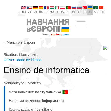
EN
CS
DE
ES
FR
HU
IT
PL
PT
РУ
SK
TR
УК
AR
中文
« Магістр в Європі
Лісабон, Португалія
Universidade de Lisboa
Ensino de informática
Аспірантура - Магістр
мова навчання:
португальська
Напрями навчання:
інформaтика
Кваліфікація:
universitário