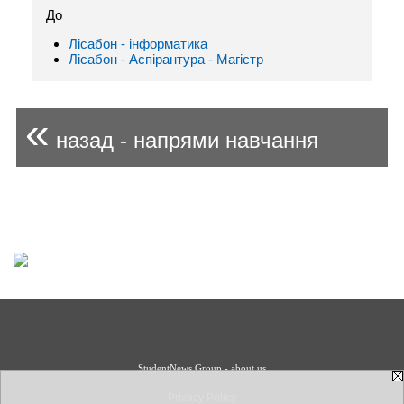
До
Лісабон - інформaтика
Лісабон - Аспірантура - Магістр
«
назад - напрями навчання
StudentNews Group - about us
Privacy Policy