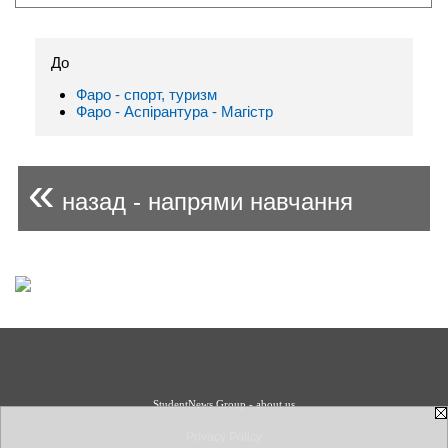
До
Фаро - спорт, туризм
Фаро - Аспірантура - Магістр
«
назад - напрями навчання
StudentNews Group - about us
Privacy Policy