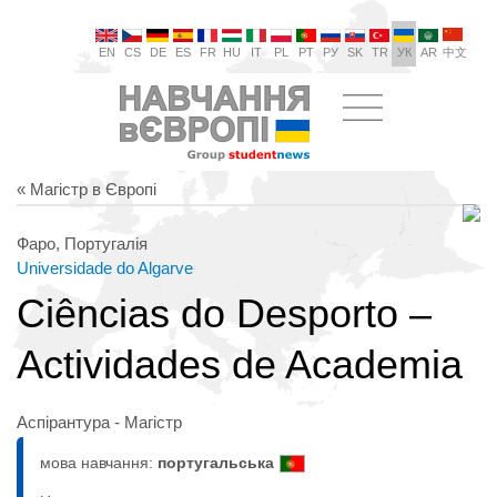
EN
CS
DE
ES
FR
HU
IT
PL
PT
РУ
SK
TR
УК
AR
中文
« Магістр в Європі
Фаро, Португалія
Universidade do Algarve
Ciências do Desporto –
Actividades de Academia
Аспірантура - Магістр
мова навчання:
португальська