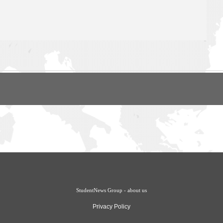
StudentNews Group - about us
Privacy Policy