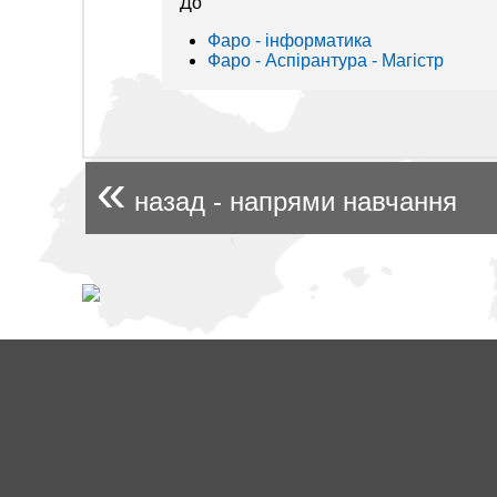
До
Фаро - інформaтика
Фаро - Аспірантура - Магістр
«
назад - напрями навчання