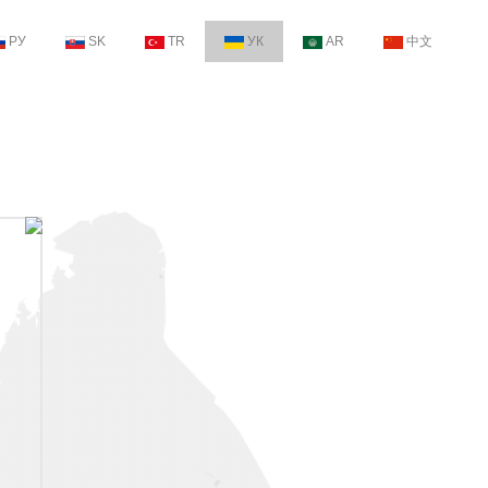
РУ
SK
TR
УК
AR
中文