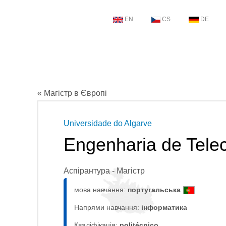
EN
CS
DE
« Магістр в Європі
Universidade do Algarve
Engenharia de Tele
Аспірантура - Магістр
мова навчання:
португальська
Напрями навчання:
інформaтика
Кваліфікація:
politécnico