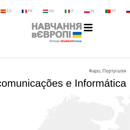
ES
FR
HU
IT
PL
PT
Фаро, Португалія
comunicações e Informática