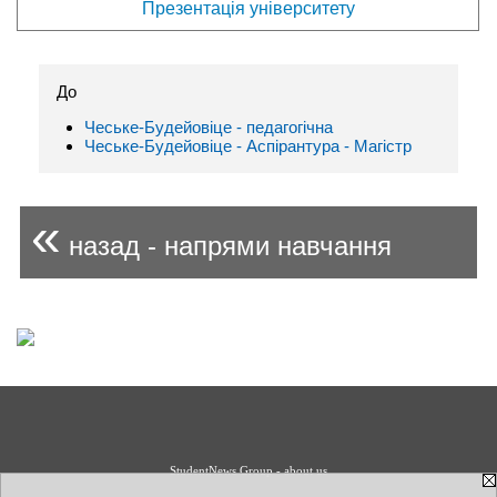
Презентація університету
До
Чеське-Будейовіце - педагогічна
Чеське-Будейовіце - Аспірантура - Магістр
«
назад - напрями навчання
StudentNews Group - about us