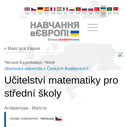
EN
CS
DE
ES
FR
HU
IT
PL
PT
РУ
SK
TR
УК
AR
中文
« Магістр в Європі
Чеське-Будейовіце, Чехія
Jihočeská univerzita v Českých Budějovicích
Učitelství matematiky pro
střední školy
Аспірантура - Магістр
мова навчання:
чеська