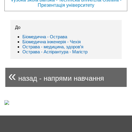
Презентація університету
До
Біомедична - Острава
Біомедична інженерія - Чехія
Острава - медицина, здоров’я
Острава - Аспірантура - Магістр
«
назад - напрями навчання