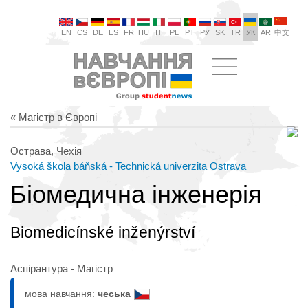
EN
CS
DE
ES
FR
HU
IT
PL
PT
РУ
SK
TR
УК
AR
中文
« Магістр в Європі
Острава, Чехія
Vysoká škola báňská - Technická univerzita Ostrava
Біомедична інженерія
Biomedicínské inženýrství
Аспірантура - Магістр
мова навчання:
чеська