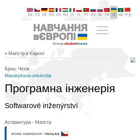
EN
CS
DE
ES
FR
HU
IT
PL
PT
РУ
SK
TR
УК
AR
中文
« Магістр в Європі
Брно, Чехія
Masarykova univerzita
Програмна інженерія
Softwarové inženýrství
Аспірантура - Магістр
мова навчання:
чеська