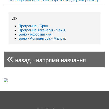
До
Програмна - Брно
Програмна інженерія - Чехія
Брно - інформaтика
Брно - Аспірантура - Магістр
«
назад - напрями навчання