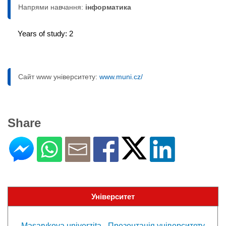
Напрями навчання:
інформaтика
Years of study: 2
Сайт www університету:
www.muni.cz/
Share
Університет
Masarykova univerzita - Презентація університету