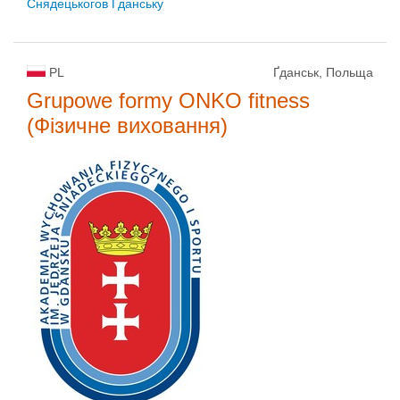
Снядецькогов Гданську
PL
Ґданськ, Польща
Grupowe formy ONKO fitness
(Фізичне виховання)