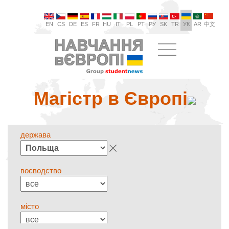
EN
CS
DE
ES
FR
HU
IT
PL
PT
РУ
SK
TR
УК
AR
中文
Магістр в Європі
держава
воєводство
місто