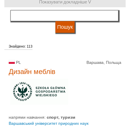
Показувати докладніше V
напрями навчання
мова навчання
Знайдено: 113
систем освіти
PL
Варшава, Польща
Тип університету
Дизайн меблів
Статус університету
напрями навчання:
спорт, туризм
Варшавський університет природних наук