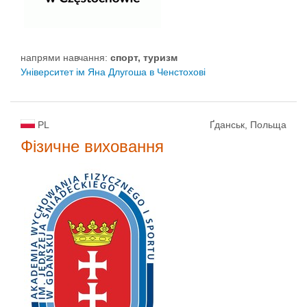
напрями навчання:
спорт, туризм
Університет ім Яна Длугоша в Ченстохові
PL
Ґданськ, Польща
Фізичне виховання