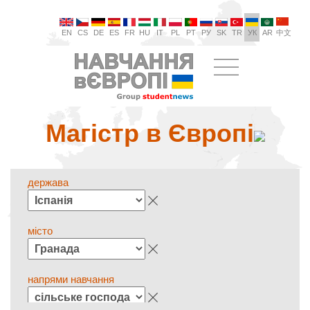
EN
CS
DE
ES
FR
HU
IT
PL
PT
РУ
SK
TR
УК
AR
中文
Магістр в Європі
держава
місто
напрями навчання