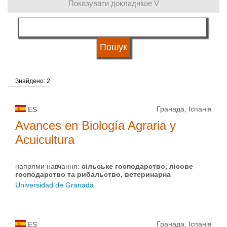
Показувати докладніше V
мова навчання
Тип університету
Знайдено: 2
Статус університету
Гранада, Іспанія
ES
Avances en Biología Agraria y
Acuicultura
напрями навчання:
сільське господарство, лісове
господарство та рибальство, ветеринарна
Universidad de Granada
Гранада, Іспанія
ES