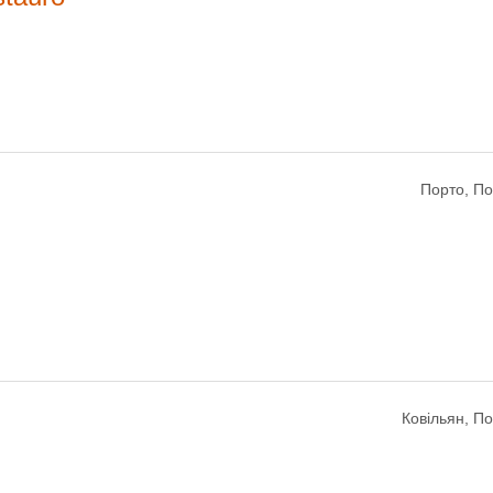
Порто, По
Ковільян, По