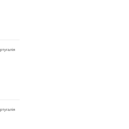
ртугалія
ртугалія