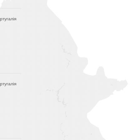
ртугалія
ртугалія