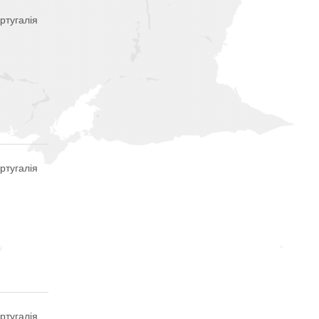
ртугалія
ртугалія
ртугалія