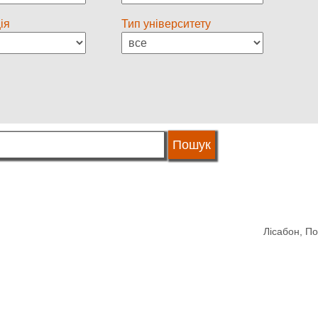
ія
Тип університету
Лісабон, По