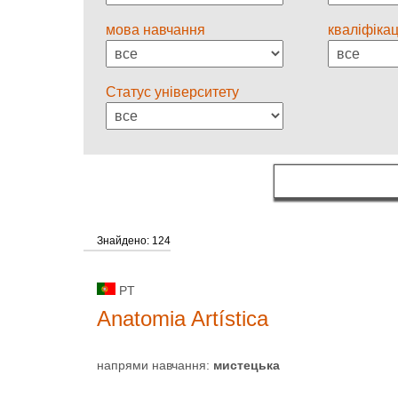
мова навчання
кваліфікац
Статус університету
Знайдено: 124
PT
Anatomia Artística
напрями навчання:
мистецькa