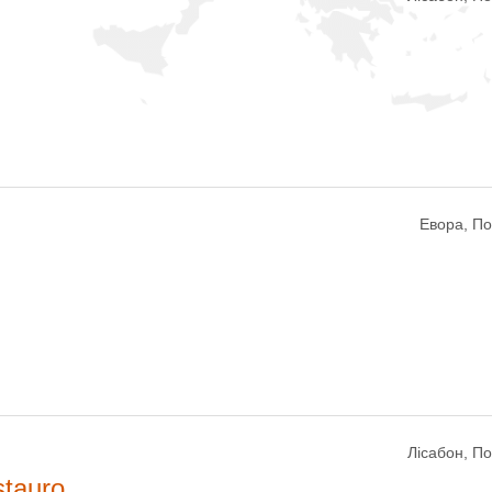
Евора, По
Лісабон, По
stauro