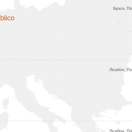
Брага, По
blico
Лісабон, По
Лісабон, По