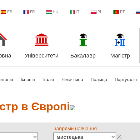
ES
FR
HU
IT
PL
PT
овна
Університети
Бакалавр
Магістр
итанія
Іспанія
Італія
Німеччина
Польща
Португалія
стр в Європі
напрями навчання