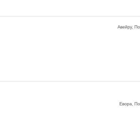
Авейру, По
Евора, По