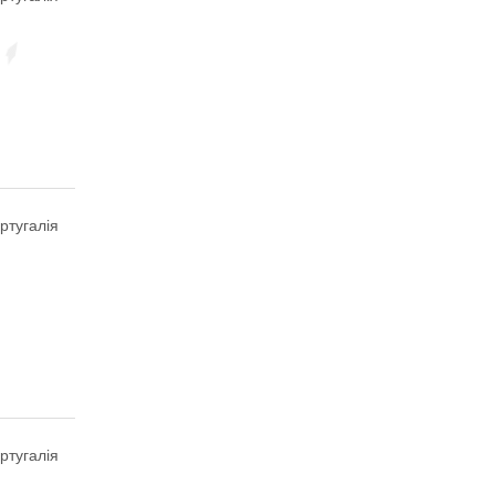
ртугалія
ртугалія