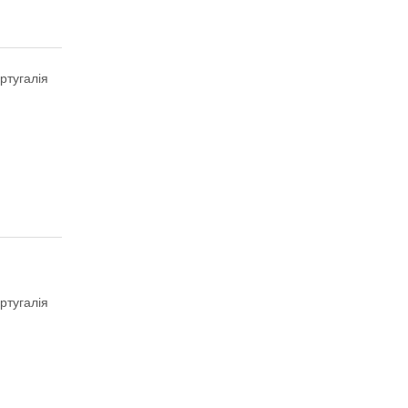
ртугалія
ртугалія