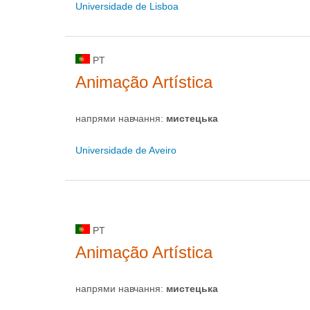
Universidade de Lisboa
PT
Animação Artística
напрями навчання:
мистецькa
Universidade de Aveiro
PT
Animação Artística
напрями навчання:
мистецькa