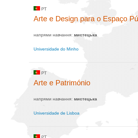
PT
Arte e Design para o Espaço Pú
напрями навчання:
мистецькa
Universidade do Minho
PT
Arte e Património
напрями навчання:
мистецькa
Universidade de Lisboa
PT