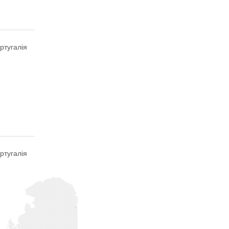
ртугалія
ртугалія