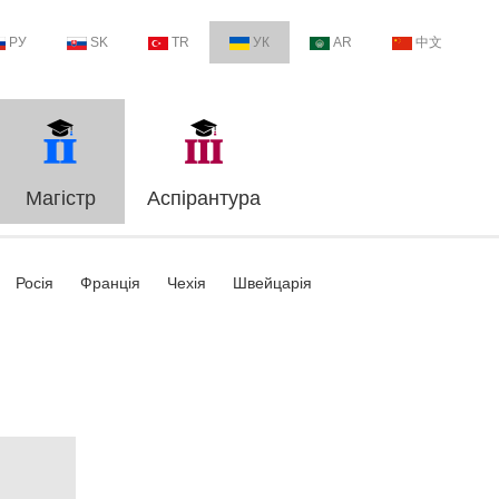
РУ
SK
TR
УК
AR
中文
Магістр
Аспірантура
Росія
Франція
Чехія
Швейцарія