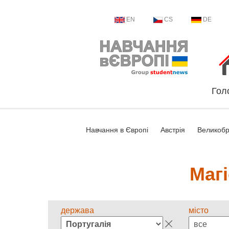
EN
CS
DE
Гол
Навчання в Європі
Австрія
Великобр
Магі
держава
місто