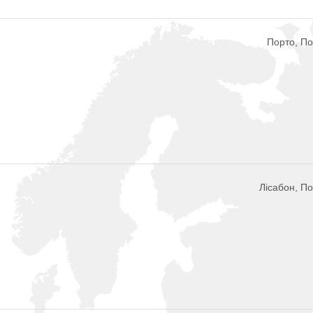
Порто, По
Лісабон, По